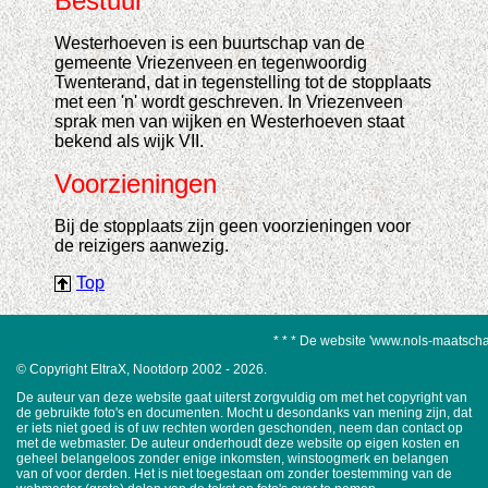
Bestuur
Westerhoeven is een buurtschap van de
gemeente Vriezenveen en tegenwoordig
Twenterand, dat in tegenstelling tot de stopplaats
met een 'n' wordt geschreven. In Vriezenveen
sprak men van wijken en Westerhoeven staat
bekend als wijk VII.
Voorzieningen
Bij de stopplaats zijn geen voorzieningen voor
de reizigers aanwezig.
Top
* * * De website 'www.nols-maatschappij
© Copyright EltraX, Nootdorp 2002 - 2026.
De auteur van deze website gaat uiterst zorgvuldig om met het copyright van
de gebruikte foto's en documenten. Mocht u desondanks van mening zijn, dat
er iets niet goed is of uw rechten worden geschonden, neem dan contact op
met de webmaster. De auteur onderhoudt deze website op eigen kosten en
geheel belangeloos zonder enige inkomsten, winstoogmerk en belangen
van of voor derden. Het is niet toegestaan om zonder toestemming van de