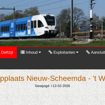
Delfzijl
Inhoud
Exploitanten
Aanslui
pplaats Nieuw-Scheemda - 't 
Gewijzigd: l:12-02-2026