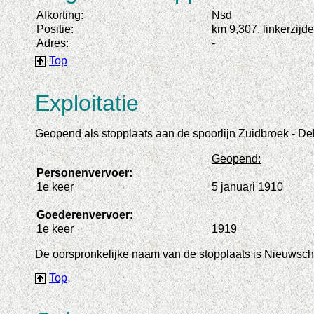
Afkorting:
Nsd
Positie:
km 9,307, linkerzijde
Adres:
-
Top
Exploitatie
Geopend als stopplaats aan de spoorlijn Zuidbroek - Delf
Geopend:
Personenvervoer:
1e keer
5 januari 1910
Goederenvervoer:
1e keer
1919
De oorspronkelijke naam van de stopplaats is Nieuwsche
Top