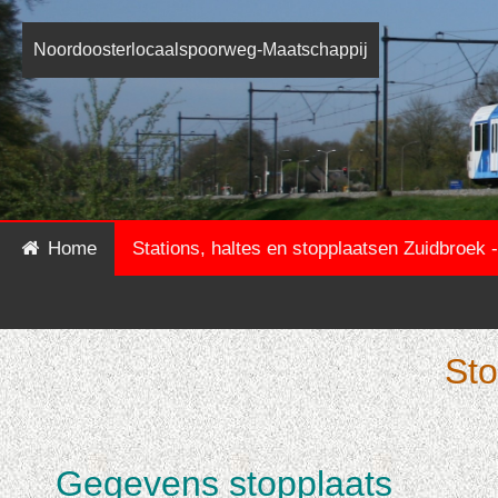
Noordoosterlocaalspoorweg-Maatschappij
Home
Stations, haltes en stopplaatsen Zuidbroek - 
Sto
Gegevens stopplaats