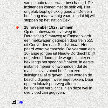
van de auto raakt zwaar beschadigd. De
inzittenden komen met de strik vrij. Het
ongeluk loopt gelukkig goed af. De trein
heeft nog maar weinig vaart, omdat hij wil
stoppen op het station Eext.
18 november 1927, Emmen
Op de onbewaakte overweg in
Dordtschen Straatweg te Emmen wordt
een melkwagen gegrepen door trein 555
uit Coevorden naar Stadskanaal. Het
paard wordt vermorzeld. De voerman een
16-jarige jongen uit Nieuw-Dordrecht blijft
ongedeerd doordat de wagen achter een
hek langs het spoor blijft haken. In eerste
instantie menen omwonenden dat de
machinist verzuimd heeft om een
fluitsignaal af te geven. Later worden de
beschuldigingen weer ingetrokken. Daar
op een lokaalspoorweg alleen
belsignalen verplicht zijn en deze wel in
overvloed zijn gegeven.
Top