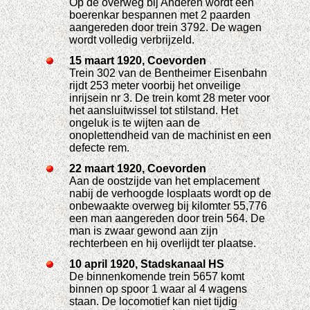
Op de overweg bij Anderen wordt een
boerenkar bespannen met 2 paarden
aangereden door trein 3792. De wagen
wordt volledig verbrijzeld.
15 maart 1920, Coevorden
Trein 302 van de Bentheimer Eisenbahn
rijdt 253 meter voorbij het onveilige
inrijsein nr 3. De trein komt 28 meter voor
het aansluitwissel tot stilstand. Het
ongeluk is te wijten aan de
onoplettendheid van de machinist en een
defecte rem.
22 maart 1920, Coevorden
Aan de oostzijde van het emplacement
nabij de verhoogde losplaats wordt op de
onbewaakte overweg bij kilomter 55,776
een man aangereden door trein 564. De
man is zwaar gewond aan zijn
rechterbeen en hij overlijdt ter plaatse.
10 april 1920, Stadskanaal HS
De binnenkomende trein 5657 komt
binnen op spoor 1 waar al 4 wagens
staan. De locomotief kan niet tijdig