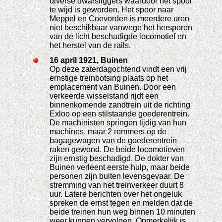
diverse dwarsliggers waardoor het spoor
te wijd is geworden. Het spoor naar
Meppel en Coevorden is meerdere uren
niet beschikbaar vanwege het hersporen
van de licht beschadigde locomotief en
het herstel van de rails.
16 april 1921, Buinen
Op deze zaterdagochtend vindt een vrij
ernstige treinbotsing plaats op het
emplacement van Buinen. Door een
verkeerde wisselstand rijdt een
binnenkomende zandtrein uit de richting
Exloo op een stilstaande goederentrein.
De machinisten springen tijdig van hun
machines, maar 2 remmers op de
bagagewagen van de goederentrein
raken gewond. De beide locomotieven
zijn ernstig beschadigd. De dokter van
Buinen verleent eerste hulp, maar beide
personen zijn buiten levensgevaar. De
stremming van het treinverkeer duurt 8
uur. Latere berichten over het ongeluk
spreken de ernst tegen en melden dat de
beide treinen hun weg binnen 10 minuten
weer kunnen vervolgen. Opmerkelijk is