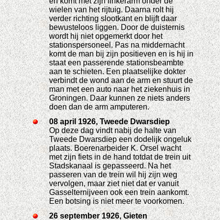
en komt met zijn linkerarm onder de
wielen van het rijtuig. Daarna rolt hij
verder richting slootkant en blijft daar
bewusteloos liggen. Door de duisternis
wordt hij niet opgemerkt door het
stationspersoneel. Pas na middernacht
komt de man bij zijn positieven en is hij in
staat een passerende stationsbeambte
aan te schieten. Een plaatselijke dokter
verbindt de wond aan de arm en stuurt de
man met een auto naar het ziekenhuis in
Groningen. Daar kunnen ze niets anders
doen dan de arm amputeren.
08 april 1926, Tweede Dwarsdiep
Op deze dag vindt nabij de halte van
Tweede Dwarsdiep een dodelijk ongeluk
plaats. Boerenarbeider K. Orsel wacht
met zijn fiets in de hand totdat de trein uit
Stadskanaal is gepasseerd. Na het
passeren van de trein wil hij zijn weg
vervolgen, maar ziet niet dat er vanuit
Gasselternijveen ook een trein aankomt.
Een botsing is niet meer te voorkomen.
26 september 1926, Gieten