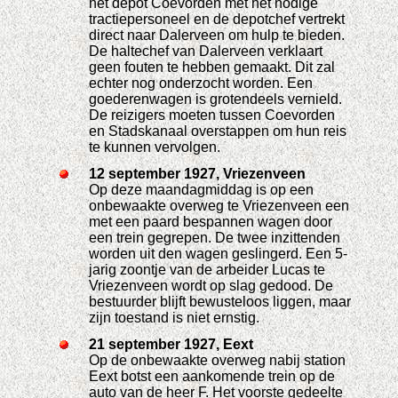
het depot Coevorden met het nodige
tractiepersoneel en de depotchef vertrekt
direct naar Dalerveen om hulp te bieden.
De haltechef van Dalerveen verklaart
geen fouten te hebben gemaakt. Dit zal
echter nog onderzocht worden. Een
goederenwagen is grotendeels vernield.
De reizigers moeten tussen Coevorden
en Stadskanaal overstappen om hun reis
te kunnen vervolgen.
12 september 1927, Vriezenveen
Op deze maandagmiddag is op een
onbewaakte overweg te Vriezenveen een
met een paard bespannen wagen door
een trein gegrepen. De twee inzittenden
worden uit den wagen geslingerd. Een 5-
jarig zoontje van de arbeider Lucas te
Vriezenveen wordt op slag gedood. De
bestuurder blijft bewusteloos liggen, maar
zijn toestand is niet ernstig.
21 september 1927, Eext
Op de onbewaakte overweg nabij station
Eext botst een aankomende trein op de
auto van de heer F. Het voorste gedeelte