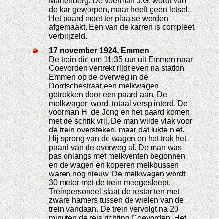
Mariënberg. De voerman J.G. wordt van
de kar geworpen, maar heeft geen letsel.
Het paard moet ter plaatse worden
afgemaakt. Een van de karren is compleet
verbrijzeld.
17 november 1924, Emmen
De trein die om 11.35 uur uit Emmen naar
Coevorden vertrekt rijdt even na station
Emmen op de overweg in de
Dordschestraat een melkwagen
getrokken door een paard aan. De
melkwagen wordt totaal versplinterd. De
voorman H. de Jong en het paard komen
met de schrik vrij. De man wilde vlak voor
de trein oversteken, maar dat lukte niet.
Hij sprong van de wagen en het trok het
paard van de overweg af. De man was
pas onlangs met melkventen begonnen
en de wagen en koperen melkbussen
waren nog nieuw. De melkwagen wordt
30 meter met de trein meegesleept.
Treinpersoneel slaat de restanten met
zware hamers tussen de wielen van de
trein vandaan. De trein vervolgt na 20
minuten de reis richting Coevorden. Het