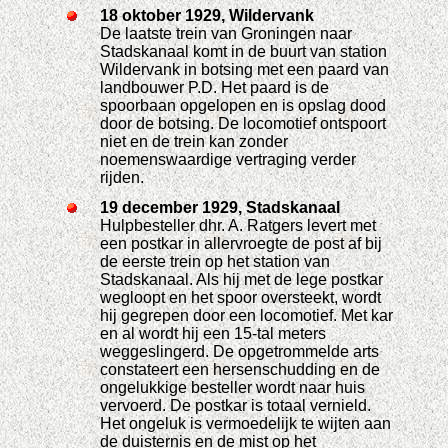
18 oktober 1929, Wildervank
De laatste trein van Groningen naar
Stadskanaal komt in de buurt van station
Wildervank in botsing met een paard van
landbouwer P.D. Het paard is de
spoorbaan opgelopen en is opslag dood
door de botsing. De locomotief ontspoort
niet en de trein kan zonder
noemenswaardige vertraging verder
rijden.
19 december 1929, Stadskanaal
Hulpbesteller dhr. A. Ratgers levert met
een postkar in allervroegte de post af bij
de eerste trein op het station van
Stadskanaal. Als hij met de lege postkar
wegloopt en het spoor oversteekt, wordt
hij gegrepen door een locomotief. Met kar
en al wordt hij een 15-tal meters
weggeslingerd. De opgetrommelde arts
constateert een hersenschudding en de
ongelukkige besteller wordt naar huis
vervoerd. De postkar is totaal vernield.
Het ongeluk is vermoedelijk te wijten aan
de duisternis en de mist op het