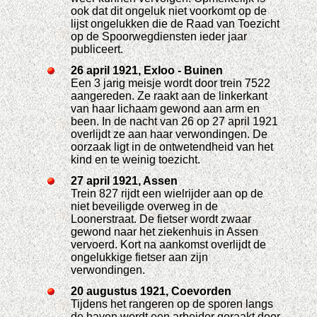
ook dat dit ongeluk niet voorkomt op de
lijst ongelukken die de Raad van Toezicht
op de Spoorwegdiensten ieder jaar
publiceert.
26 april 1921, Exloo - Buinen
Een 3 jarig meisje wordt door trein 7522
aangereden. Ze raakt aan de linkerkant
van haar lichaam gewond aan arm en
been. In de nacht van 26 op 27 april 1921
overlijdt ze aan haar verwondingen. De
oorzaak ligt in de ontwetendheid van het
kind en te weinig toezicht.
27 april 1921, Assen
Trein 827 rijdt een wielrijder aan op de
niet beveiligde overweg in de
Loonerstraat. De fietser wordt zwaar
gewond naar het ziekenhuis in Assen
vervoerd. Kort na aankomst overlijdt de
ongelukkige fietser aan zijn
verwondingen.
20 augustus 1921, Coevorden
Tijdens het rangeren op de sporen langs
de haven wordt een arbeider geraakt door