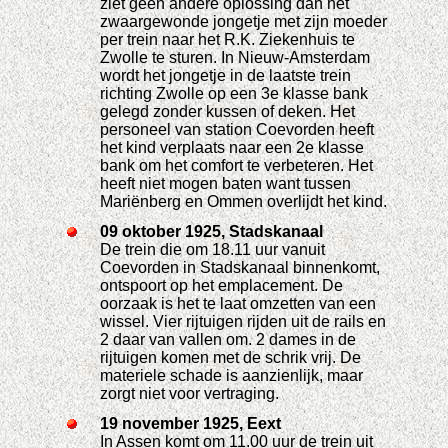
ziet geen andere oplossing dan het
zwaargewonde jongetje met zijn moeder
per trein naar het R.K. Ziekenhuis te
Zwolle te sturen. In Nieuw-Amsterdam
wordt het jongetje in de laatste trein
richting Zwolle op een 3e klasse bank
gelegd zonder kussen of deken. Het
personeel van station Coevorden heeft
het kind verplaats naar een 2e klasse
bank om het comfort te verbeteren. Het
heeft niet mogen baten want tussen
Mariënberg en Ommen overlijdt het kind.
09 oktober 1925, Stadskanaal
De trein die om 18.11 uur vanuit
Coevorden in Stadskanaal binnenkomt,
ontspoort op het emplacement. De
oorzaak is het te laat omzetten van een
wissel. Vier rijtuigen rijden uit de rails en
2 daar van vallen om. 2 dames in de
rijtuigen komen met de schrik vrij. De
materiele schade is aanzienlijk, maar
zorgt niet voor vertraging.
19 november 1925, Eext
In Assen komt om 11.00 uur de trein uit