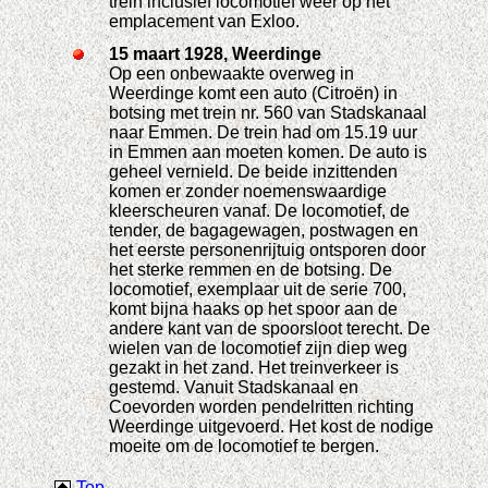
trein inclusief locomotief weer op het
emplacement van Exloo.
15 maart 1928, Weerdinge
Op een onbewaakte overweg in
Weerdinge komt een auto (Citroën) in
botsing met trein nr. 560 van Stadskanaal
naar Emmen. De trein had om 15.19 uur
in Emmen aan moeten komen. De auto is
geheel vernield. De beide inzittenden
komen er zonder noemenswaardige
kleerscheuren vanaf. De locomotief, de
tender, de bagagewagen, postwagen en
het eerste personenrijtuig ontsporen door
het sterke remmen en de botsing. De
locomotief, exemplaar uit de serie 700,
komt bijna haaks op het spoor aan de
andere kant van de spoorsloot terecht. De
wielen van de locomotief zijn diep weg
gezakt in het zand. Het treinverkeer is
gestemd. Vanuit Stadskanaal en
Coevorden worden pendelritten richting
Weerdinge uitgevoerd. Het kost de nodige
moeite om de locomotief te bergen.
Top