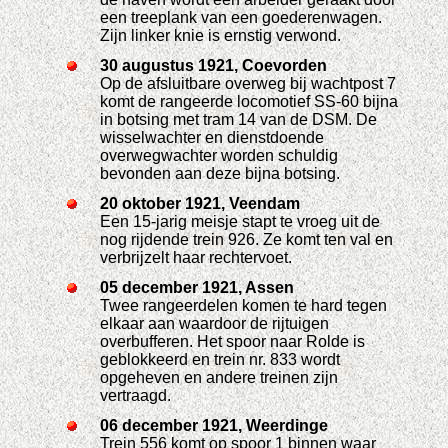
een treeplank van een goederenwagen.
Zijn linker knie is ernstig verwond.
30 augustus 1921, Coevorden
Op de afsluitbare overweg bij wachtpost 7
komt de rangeerde locomotief SS-60 bijna
in botsing met tram 14 van de DSM. De
wisselwachter en dienstdoende
overwegwachter worden schuldig
bevonden aan deze bijna botsing.
20 oktober 1921, Veendam
Een 15-jarig meisje stapt te vroeg uit de
nog rijdende trein 926. Ze komt ten val en
verbrijzelt haar rechtervoet.
05 december 1921, Assen
Twee rangeerdelen komen te hard tegen
elkaar aan waardoor de rijtuigen
overbufferen. Het spoor naar Rolde is
geblokkeerd en trein nr. 833 wordt
opgeheven en andere treinen zijn
vertraagd.
06 december 1921, Weerdinge
Trein 556 komt op spoor 1 binnen waar