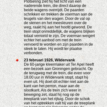
Plotseling ziet hij het licht van een
naderende trein, die direct daarop de
beide wagens overrijdt. De paarden
schrikken en trekken de voerman aan de
teugels van den wagen. Door de val op
de stenen en het meesleuren over de
weg, raakt hij aan het hoofd gewond. De
trein stopt onmiddellijk, de wagens blijken
totaal vernield te zijn. De voerman weigert
echter het aanbod om met de trein
vervoerd te worden en zijn paarden in de
steek te laten. Hij wordt ter plaatse
verbonden.
23 februari 1926, Wildervank
De 60-jarige kleermaker uit Ter Apel heeft
een bezoek aan Groningen gebracht. Op
de terugweg met de trein, die even voor
18.00 uur in Wildervank stopt, stapt hij
even uit. Hij doet dit echter niet aan de
kant van het perron, maar aan de
slootkant. Als de trein zich weer in
beweging zet, staat hij nog op de
treeplank van het rijtuig. Door de schok
van het optrekken valt hij van de treeplank