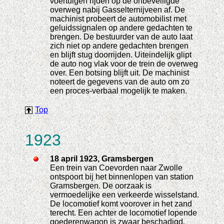
voertuigen rijden op de onbeveiligde
overweg nabij Gasselternijveen af. De
machinist probeert de automobilist met
geluidssignalen op andere gedachten te
brengen. De bestuurder van de auto laat
zich niet op andere gedachten brengen
en blijft stug doorrijden. Uiteindelijk glipt
de auto nog vlak voor de trein de overweg
over. Een botsing blijft uit. De machinist
noteert de gegevens van de auto om zo
een proces-verbaal mogelijk te maken.
Top
1923
18 april 1923, Gramsbergen
Een trein van Coevorden naar Zwolle
ontspoort bij het binnenlopen van station
Gramsbergen. De oorzaak is
vermoedelijke een verkeerde wisselstand.
De locomotief komt voorover in het zand
terecht. Een achter de locomotief lopende
goederenwagon is zwaar beschadigd.