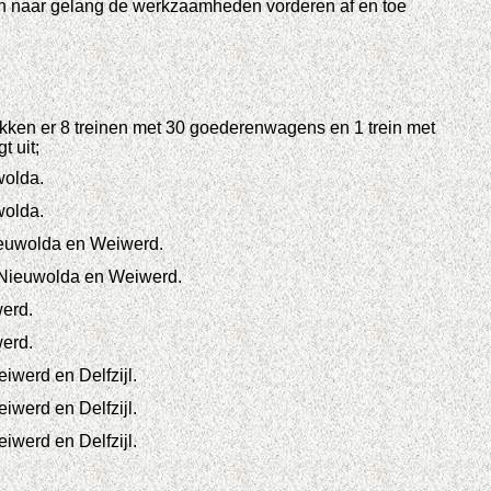
n naar gelang de werkzaamheden vorderen af en toe
trekken er 8 treinen met 30 goederenwagens en 1 trein met
 uit;
wolda.
wolda.
Nieuwolda en Weiwerd.
n Nieuwolda en Weiwerd.
werd.
werd.
iwerd en Delfzijl.
iwerd en Delfzijl.
iwerd en Delfzijl.