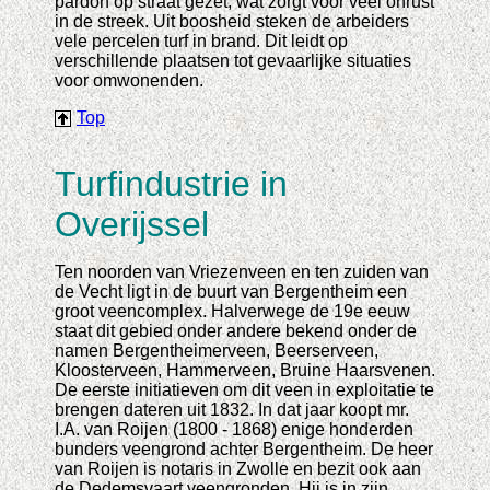
pardon op straat gezet, wat zorgt voor veel onrust
in de streek. Uit boosheid steken de arbeiders
vele percelen turf in brand. Dit leidt op
verschillende plaatsen tot gevaarlijke situaties
voor omwonenden.
Top
Turfindustrie in
Overijssel
Ten noorden van Vriezenveen en ten zuiden van
de Vecht ligt in de buurt van Bergentheim een
groot veencomplex. Halverwege de 19e eeuw
staat dit gebied onder andere bekend onder de
namen Bergentheimerveen, Beerserveen,
Kloosterveen, Hammerveen, Bruine Haarsvenen.
De eerste initiatieven om dit veen in exploitatie te
brengen dateren uit 1832. In dat jaar koopt mr.
I.A. van Roijen (1800 - 1868) enige honderden
bunders veengrond achter Bergentheim. De heer
van Roijen is notaris in Zwolle en bezit ook aan
de Dedemsvaart veengronden. Hij is in zijn