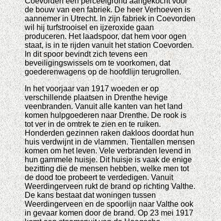
Coevorden een perceelgrond aangekocht voor
de bouw van een fabriek. De heer Verhoeven is
aannemer in Utrecht. In zijn fabriek in Coevorden
wil hij turfstrooisel en ijzeroxide gaan
produceren. Het laadspoor, dat hem voor ogen
staat, is in te rijden vanuit het station Coevorden.
In dit spoor bevindt zich tevens een
beveiligingswissels om te voorkomen, dat
goederenwagens op de hoofdlijn terugrollen.
In het voorjaar van 1917 woeden er op
verschillende plaatsen in Drenthe hevige
veenbranden. Vanuit alle kanten van het land
komen hulpgoederen naar Drenthe. De rook is
tot ver in de omtrek te zien en te ruiken.
Honderden gezinnen raken dakloos doordat hun
huis verdwijnt in de vlammen. Tientallen mensen
komen om het leven. Vele verbranden levend in
hun gammele huisje. Dit huisje is vaak de enige
bezitting die de mensen hebben, welke men tot
de dood toe probeert te verdedigen. Vanuit
Weerdingerveen rukt de brand op richting Valthe.
De kans bestaat dat woningen tussen
Weerdingerveen en de spoorlijn naar Valthe ook
in gevaar komen door de brand. Op 23 mei 1917