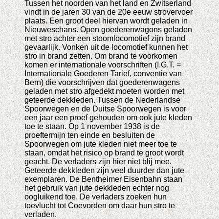
Tussen het noorden van het land en Zwitserland
vindt in de jaren 30 van de 20e eeuw strovervoer
plaats. Een groot deel hiervan wordt geladen in
Nieuweschans. Open goederenwagons geladen
met stro achter een stoomlocomotief zijn brand
gevaarlijk. Vonken uit de locomotief kunnen het
stro in brand zetten. Om brand te voorkomen
komen er internationale voorschriften (I.G.T. =
Internationale Goederen Tarief, conventie van
Bern) die voorschrijven dat goederenwagens
geladen met stro afgedekt moeten worden met
geteerde dekkleden. Tussen de Nederlandse
Spoorwegen en de Duitse Spoorwegen is voor
een jaar een proef gehouden om ook jute kleden
toe te staan. Op 1 november 1938 is de
proeftermijn ten einde en besluiten de
Spoorwegen om jute kleden niet meer toe te
staan, omdat het risico op brand te groot wordt
geacht. De verladers zijn hier niet blij mee.
Geteerde dekkleden zijn veel duurder dan jute
exemplaren. De Bentheimer Eisenbahn staan
het gebruik van jute dekkleden echter nog
oogluikend toe. De verladers zoeken hun
toevlucht tot Coevorden om daar hun stro te
verladen.