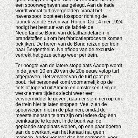
een spoorweghaven aangelegd. Aan de kade
wordt vooral turf overgeladen. Vanaf het
havenspoor loopt een losspoor richting de
fabriek van de Erven van Roijen. Op 14 mei 1924
nodigt het bestuur van de fabriek de
Nederlandse Bond van detailhandelaren in
brandstoffen uit om het fabricatieproces te komen
bekijken. De heren van de Bond reizen per trein
naar Bergentheim. Na afloop van de excursie
vertrekt het gezelschap weer per trein.
Ter hoogte van de latere stopplaats Aadorp wordt
in de jaren 10 en 20 van de 20e eeuw volop turf
afgegraven. Het vervoer van de turf gaat per
boot. Het personeel komt voornamelijk op de
fiets of lopend uit Almelo en omstreken. Om de
werknemers tijdens slecht weer een
vervoermiddel te geven, gaan er stemmen op om
de trein hier te laten stoppen. Veel zien de
spoorwegen niet in de plannen, omdat de
meeste mensen te arm zijn om iedere dag een
treinkaartje te kopen. In de buurt van de
geplande stopplaats wonen, op een paar boeren
aan de overkant van het kanaal na, geen
mensen. Ander vervoer dan het personeel voor