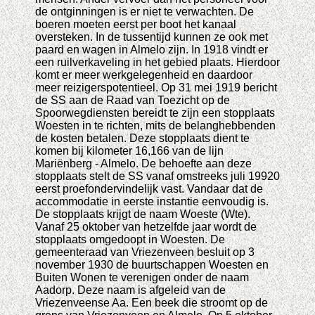
de ontginningen is er niet te verwachten. De
boeren moeten eerst per boot het kanaal
oversteken. In de tussentijd kunnen ze ook met
paard en wagen in Almelo zijn. In 1918 vindt er
een ruilverkaveling in het gebied plaats. Hierdoor
komt er meer werkgelegenheid en daardoor
meer reizigerspotentieel. Op 31 mei 1919 bericht
de SS aan de Raad van Toezicht op de
Spoorwegdiensten bereidt te zijn een stopplaats
Woesten in te richten, mits de belanghebbenden
de kosten betalen. Deze stopplaats dient te
komen bij kilometer 16,166 van de lijn
Mariënberg - Almelo. De behoefte aan deze
stopplaats stelt de SS vanaf omstreeks juli 19920
eerst proefondervindelijk vast. Vandaar dat de
accommodatie in eerste instantie eenvoudig is.
De stopplaats krijgt de naam Woeste (Wte).
Vanaf 25 oktober van hetzelfde jaar wordt de
stopplaats omgedoopt in Woesten. De
gemeenteraad van Vriezenveen besluit op 3
november 1930 de buurtschappen Woesten en
Buiten Wonen te verenigen onder de naam
Aadorp. Deze naam is afgeleid van de
Vriezenveense Aa. Een beek die stroomt op de