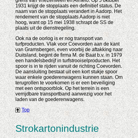
grens van Vriezenveen en Almelo. Op 5 oktober
1931 krijgt de stopplaats een definitief status. De
naam van de stopplaats verandert in Aadorp. Het
rendement van de stopplaats Aadorp is niet
hoog, want op 15 mei 1938 schrapt de SS de
plaats uit de dienstregeling.
Ook na de oorlog is er nog transport van
turfproducten. Vlak voor Coevorden aan de kant
van Gramsbergen, even voorbij de aftakking naar
Duitsland, begint de firma M. de Baat b.v. in 1979
een handelsbedrijf in turfstrooiselproducten. Het
spoor is in te rijden vanuit de richting Coevorden.
De aansluiting bestaat uit een kort stukje spoor
waar enkele goederenwagens kunnen staan. Om
terugrollen te voorkomen is er een beveiliging
met een ontspoorblok. Op het terrein is een
verrijdbare transportband aanwezig voor het
laden van de goederenwagens.
Top
Strokartonindustrie