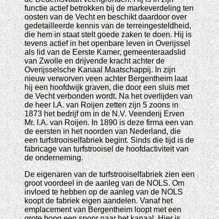
functie actief betrokken bij de markeverdeling ten
oosten van de Vecht en beschikt daardoor over
gedetailleerde kennis van de terreingesteldheid,
die hem in staat stelt goede zaken te doen. Hij is
tevens actief in het openbare leven in Overijssel
als lid van de Eerste Kamer, gemeenteraadslid
van Zwolle en drijvende kracht achter de
Overijsselsche Kanaal Maatschappij. In zijn
nieuw verworven veen achter Bergentheim laat
hij een hoofdwijk graven, die door een sluis met
de Vecht verbonden wordt. Na het overlijden van
de heer I.A. van Roijen zetten zijn 5 zoons in
1873 het bedrijf om in de N.V. Veenderij Erven
Mr. I.A. van Roijen. In 1890 is deze firma een van
de eersten in het noorden van Nederland, die
een turfstrooiselfabriek begint. Sinds die tijd is de
fabricage van turfstrooisel de hoofdactiviteit van
de onderneming.
De eigenaren van de turfstrooiselfabriek zien een
groot voordeel in de aanleg van de NOLS. Om
invloed te hebben op de aanleg van de NOLS
koopt de fabriek eigen aandelen. Vanaf het
emplacement van Bergentheim loopt met een
grote boog een spoor naar het kanaal. Hier is