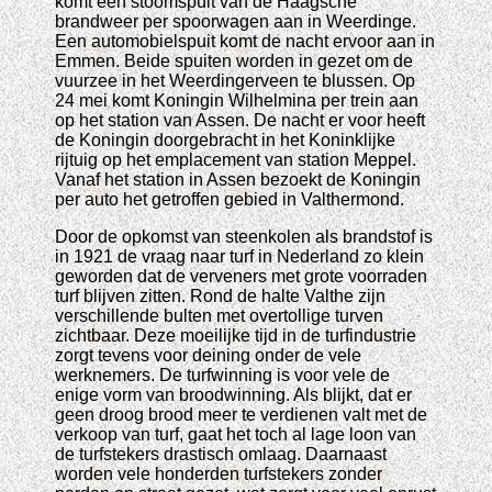
komt een stoomspuit van de Haagsche
brandweer per spoorwagen aan in Weerdinge.
Een automobielspuit komt de nacht ervoor aan in
Emmen. Beide spuiten worden in gezet om de
vuurzee in het Weerdingerveen te blussen. Op
24 mei komt Koningin Wilhelmina per trein aan
op het station van Assen. De nacht er voor heeft
de Koningin doorgebracht in het Koninklijke
rijtuig op het emplacement van station Meppel.
Vanaf het station in Assen bezoekt de Koningin
per auto het getroffen gebied in Valthermond.
Door de opkomst van steenkolen als brandstof is
in 1921 de vraag naar turf in Nederland zo klein
geworden dat de verveners met grote voorraden
turf blijven zitten. Rond de halte Valthe zijn
verschillende bulten met overtollige turven
zichtbaar. Deze moeilijke tijd in de turfindustrie
zorgt tevens voor deining onder de vele
werknemers. De turfwinning is voor vele de
enige vorm van broodwinning. Als blijkt, dat er
geen droog brood meer te verdienen valt met de
verkoop van turf, gaat het toch al lage loon van
de turfstekers drastisch omlaag. Daarnaast
worden vele honderden turfstekers zonder