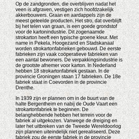
Op de zandgronden, die overblijven nadat het
veen is afgraven, vestigen zich hoofdzakelijk
akkerbouwers. Graan en aardappels zijn de
meest geteelde producten. Het stro, dat overblijft
bij het telen van graan, is een goede grondstof
voor de kartonindustrie. Dit zogenaamde
strokarton heeft een typische groene kleur. Met
name in Pekela, Hoogezand en Stadskanaal
worden strokartonfabrieken gebouwd. De eerste
fabrieken zijn vaak coöperatieve fabrieken van
een aantal bewoners. De verpakkingsindustrie is
de grootste afnemer voor karton. In Nederland
hebben 18 strokartonfabriek gestaan. In de
provincie Groningen staan 17 fabrieken. De 18e
fabriek staat in Coevorden in de provincie
Drenthe.
In 1939 zijn er plannen om in de buurt van de
halte Bergentheim en nabij de Oude Vaart een
strokartonfabriek te beginnen. De
belanghebbende hebben het terrein voor de
fabriek al uitgekozen. Vanwege de dreiging en
later het uitbreken van de Tweede Wereldoorlog
zijn plannen uiteindelijk niet gerealiseerd. Deze
fabriek zou de eerste fabriek in de provincie