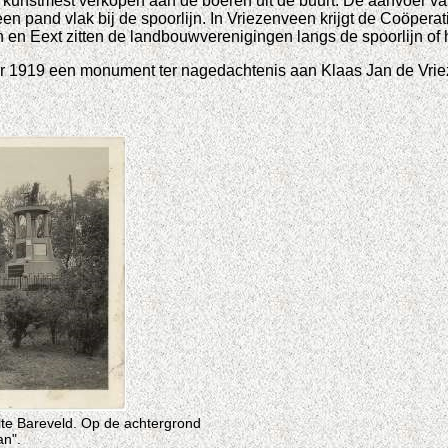
kunstmest verkopen aan de boeren uit de buurt. De aanvoer van 
 pand vlak bij de spoorlijn. In Vriezenveen krijgt de Coöpe
en Eext zitten de landbouwverenigingen langs de spoorlijn of
er 1919 een monument ter nagedachtenis aan Klaas Jan de Vri
lte Bareveld. Op de achtergrond
an".