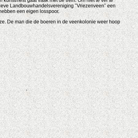
kunstmest gaat vaak met de trein. Om niet te ver te
ratieve Landbouwhandelsvereniging "Vriezenveen" een
 hebben een eigen losspoor.
eze. De man die de boeren in de veenkolonie weer hoop
-