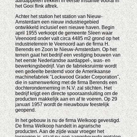
aardappelen trekken in eerste instantie vooral in
het Gooi flink aftrek.
Achter het station het station van Nieuw-
Amsterdam een nieuw industriegebied
ontwikkeld inclusief een nieuwe haven. Begin
april 1955 verkoopt de gemeente Sleen waar
Veenoord onder valt circa 4485 m2 grond op het
industrieterrein te Veenoord aan de firma H.
Berends en Zoon te Nieuw-Amsterdam. Op het
terrein gaat het bedrijf een vestiging bouwen van
het eerste Nederlandse aardappel-, was- en
bewerkingsbedrijf. Van de fabrieksruimte wordt
een gedeelte bestemd voor de Amerikaanse
machinefabriek "Lockwood Grader Corporation",
die in samenwerking met de firma Berends een
dochteronderneming in N.V. zal stichten. Het
bedrijf krijgt een directe spooraansluiting om de
producten makkelijk aan en af te voeren. Op 29
januari 1957 wordt de nieuwbouw feestelijk
geopend.
In het gebouw is nu de firma Welkoop gevestigd.
De firma Welkoop handelt in agrarische
producten. Aan de zijde waar vroeger het
losperron is, staat nu een aangebouwde metalen