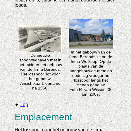
loods.
In het gebouw van de
De nieuwe
firma Berends zit nu de
spoorweghaven met in
firma Welkoop. Op de
het midden het gebouw
plaats van de
van de firma Berends.
aangebouwde metalen
Het losspoor ligt voor
loods lag vroeger het
het gebouw.
losspoor langs het
Ansichtkaart, opname
stenen gebouw.
na 1960.
Foto R. van Wissen, 30
juni 2007.
Top
Emplacement
Het losspoor naar het gebouw van de firma